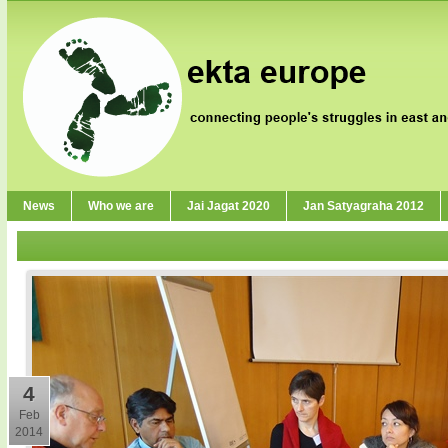
News
Who we are
Jai Jagat 2020
Jan Satyagraha 2012
4
Feb
2014