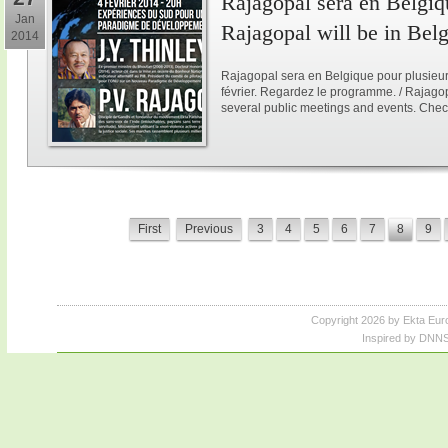
Rajagopal sera en Belgiqu
Jan
Rajagopal will be in Bel
2014
Rajagopal sera en Belgique pour plusieur
février. Regardez le programme. / Rajagop
several public meetings and events. Chec
First
Previous
3
4
5
6
7
8
9
Copyright 2026 by Ekta Eur
Inspired by DNNS