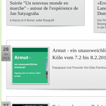
Soirée "Un nouveau monde en
«Ers
marche" - autour de l'expérience de
Land
Jan Satyagraha
Dom
à Nancy le 6 février, salle Raugraff
Der Fi
Beweg
in die P
28
Armut - ein unausweichli
Jan
Köln vom 7.2 bis 8.2.20
2014
Rajagopal und Freunde Von Ekta Parisha
27