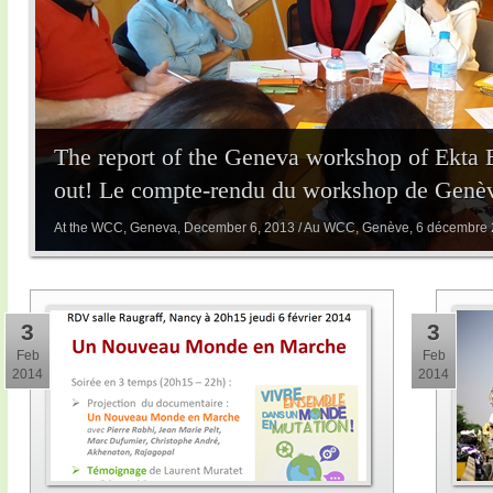
The report of the Geneva workshop of Ekta 
out! Le compte-rendu du workshop de Genève
At the WCC, Geneva, December 6, 2013 / Au WCC, Genève, 6 décembre
3
3
Feb
Feb
2014
2014