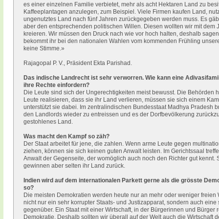
es einer einzelnen Familie verbietet, mehr als acht Hektaren Land zu bes
Kaffeeplantagen anzulegen, zum Beispiel. Viele Firmen kaufen Land, nutze
ungenutztes Land nach fünf Jahren zurückgegeben werden muss. Es gäbe
aber den entsprechenden politischen Willen. Diesen wollten wir mit dem 
kreieren. Wir müssen den Druck nach wie vor hoch halten, deshalb sagen 
bekommt ihr bei den nationalen Wahlen vom kommenden Frühling unsere S
keine Stimme.»
Rajagopal P. V., Präsident Ekta Parishad.
Das indische Landrecht ist sehr verworren. Wie kann eine Adivasifamil
ihre Rechte einfordern?
Die Leute sind sich der Ungerechtigkeiten meist bewusst. Die Behörden h
Leute realisieren, dass sie ihr Land verlieren, müssen sie sich einem Kam
unterstützt sie dabei. Im zentralindischen Bundesstaat Madhya Pradesh 
den Landlords wieder zu entreissen und es der Dorfbevölkerung zurück
gestohlenes Land.
Was macht den Kampf so zäh?
Der Staat arbeitet für jene, die zahlen. Wenn arme Leute gegen multinat
ziehen, können sie sich keinen guten Anwalt leisten. Im Gerichtssaal treff
Anwalt der Gegenseite, der womöglich auch noch den Richter gut kennt. So
gewinnen aber selten ihr Land zurück.
Indien wird auf dem internationalen Parkett gerne als die grösste Dem
so?
Die meisten Demokratien werden heute nur an mehr oder weniger freien 
nicht nur ein sehr korrupter Staats- und Justizapparat, sondern auch eine st
gegenüber. Ein Staat mit einer Wirtschaft, in der Bürgerinnen und Bürger r
Demokratie. Deshalb sollten wir überall auf der Welt auch die Wirtschaft 