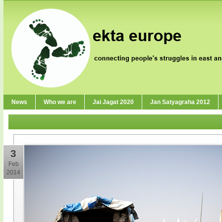
News
Who we are
Jai Jagat 2020
Jan Satyagraha 2012
3
Feb
2014