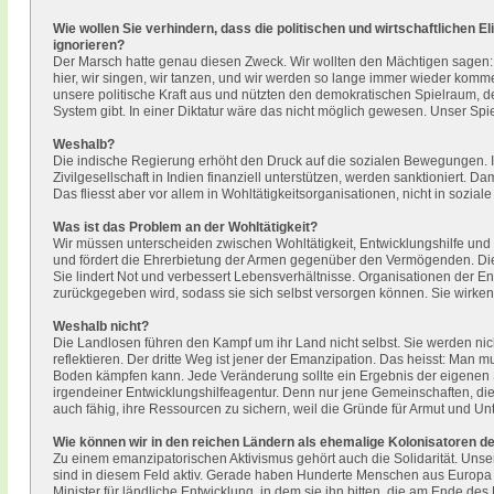
Wie wollen Sie verhindern, dass die politischen und wirtschaftlichen 
ignorieren?
Der Marsch hatte genau diesen Zweck. Wir wollten den Mächtigen sagen: «I
hier, wir singen, wir tanzen, und wir werden so lange immer wieder komme
unsere politische Kraft aus und nützten den demokratischen Spielraum, den 
System gibt. In einer Diktatur wäre das nicht möglich gewesen. Unser Spiel
Weshalb?
Die indische Regierung erhöht den Druck auf die sozialen Bewegungen. In
Zivilgesellschaft in Indien finanziell unterstützen, werden sanktioniert. D
Das fliesst aber vor allem in Wohltätigkeitsorganisationen, nicht in sozia
Was ist das Problem an der Wohltätigkeit?
Wir müssen unterscheiden zwischen Wohltätigkeit, Entwicklungshilfe und
und fördert die Ehrerbietung der Armen gegenüber den Vermögenden. Die E
Sie lindert Not und verbessert Lebensverhältnisse. Organisationen der En
zurückgegeben wird, sodass sie sich selbst versorgen können. Sie wirken 
Weshalb nicht?
Die Landlosen führen den Kampf um ihr Land nicht selbst. Sie werden nic
reflektieren. Der dritte Weg ist jener der Emanzipation. Das heisst: Man 
Boden kämpfen kann. Jede Veränderung sollte ein Ergebnis der eigenen S
irgendeiner Entwicklungshilfeagentur. Denn nur jene Gemeinschaften, die 
auch fähig, ihre Ressourcen zu sichern, weil die Gründe für Armut und U
Wie können wir in den reichen Ländern als ehemalige Kolonisatoren 
Zu einem emanzipatorischen Aktivismus gehört auch die Solidarität. Un
sind in diesem Feld aktiv. Gerade haben Hunderte Menschen aus Europa 
Minister für ländliche Entwicklung, in dem sie ihn bitten, die am Ende 