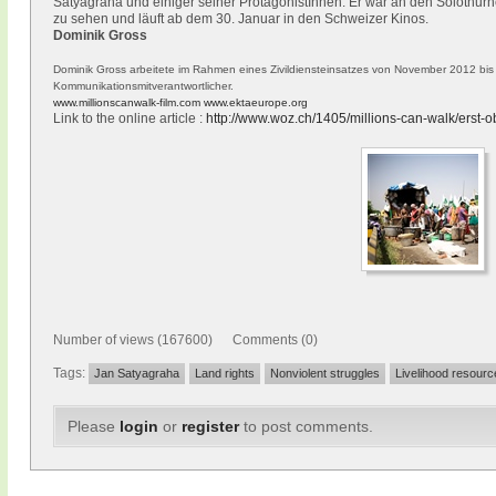
Satyagraha und einiger seiner ProtagonistInnen. Er war an den Solothurn
zu sehen und läuft ab dem 30. Januar in den Schweizer Kinos.
Dominik Gross
Dominik Gross arbeitete im Rahmen eines Zivildiensteinsatzes von November 2012 bis 
Kommunikationsmitverantwortlicher.
www.millionscanwalk-film.com
www.ektaeurope.org
Link to the online article :
http://www.woz.ch/1405/millions-can-walk/erst-
Number of views (167600) Comments (0)
Tags:
Jan Satyagraha
Land rights
Nonviolent struggles
Livelihood resourc
Please
login
or
register
to post comments.