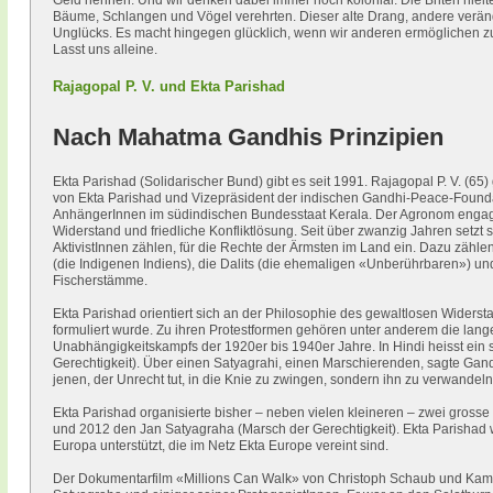
Geld nennen. Und wir denken dabei immer noch kolonial. Die Briten hielt
Bäume, Schlangen und Vögel verehrten. Dieser alte Drang, andere veränd
Unglücks. Es macht hingegen glücklich, wenn wir anderen ermöglichen zu 
Lasst uns alleine.
Rajagopal P. V. und Ekta Parishad
Nach Mahatma Gandhis Prinzipien
Ekta Parishad (Solidarischer Bund) gibt es seit 1991. Rajagopal P. V. (6
von Ekta Parishad und Vizepräsident der indischen Gandhi-Peace-Founda
AnhängerInnen im südindischen Bundesstaat Kerala. Der Agronom engagier
Widerstand und friedliche Konfliktlösung. Seit über zwanzig Jahren setzt
AktivistInnen zählen, für die Rechte der Ärmsten im Land ein. Dazu zähl
(die Indigenen Indiens), die Dalits (die ehemaligen «Unberührbaren») u
Fischerstämme.
Ekta Parishad orientiert sich an der Philosophie des gewaltlosen Wider
formuliert wurde. Zu ihren Protestformen gehören unter anderem die lang
Unabhängigkeitskampfs der 1920er bis 1940er Jahre. In Hindi heisst ein 
Gerechtigkeit). Über einen Satyagrahi, einen Marschierenden, sagte Gandh
jenen, der Unrecht tut, in die Knie zu zwingen, sondern ihn zu verwandeln
Ekta Parishad organisierte bisher – neben vielen kleineren – zwei gross
und 2012 den Jan Satyagraha (Marsch der Gerechtigkeit). Ekta Parishad
Europa unterstützt, die im Netz Ekta Europe vereint sind.
Der Dokumentarfilm «Millions Can Walk» von Christoph Schaub und Kama