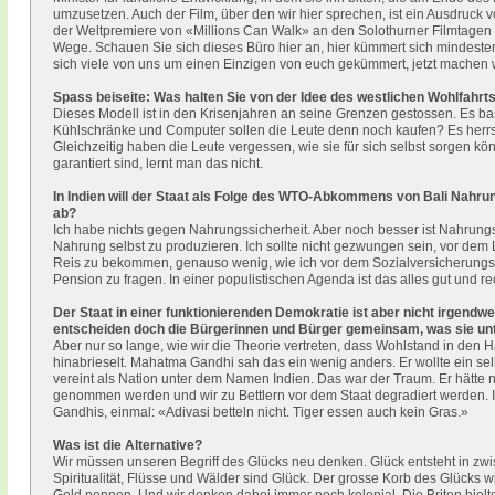
umzusetzen. Auch der Film, über den wir hier sprechen, ist ein Ausdruck 
der Weltpremiere von «Millions Can Walk» an den Solothurner Filmtagen ist
Wege. Schauen Sie sich dieses Büro hier an, hier kümmert sich mindest
sich viele von uns um einen Einzigen von euch gekümmert, jetzt machen 
Spass beiseite: Was halten Sie von der Idee des westlichen Wohlfahrt
Dieses Modell ist in den Krisenjahren an seine Grenzen gestossen. Es ba
Kühlschränke und Computer sollen die Leute denn noch kaufen? Es herrsc
Gleichzeitig haben die Leute vergessen, wie sie für sich selbst sorgen 
garantiert sind, lernt man das nicht.
In Indien will der Staat als Folge des WTO-Abkommens von Bali Nahru
ab?
Ich habe nichts gegen Nahrungssicherheit. Aber noch besser ist Nahrungs
Nahrung selbst zu produzieren. Ich sollte nicht gezwungen sein, vor dem
Reis zu bekommen, genauso wenig, wie ich vor dem Sozialversicherungsbü
Pension zu fragen. In einer populistischen Agenda ist das alles gut und re
Der Staat in einer funktionierenden Demokratie ist aber nicht irgendwer
entscheiden doch die Bürgerinnen und Bürger gemeinsam, was sie unter
Aber nur so lange, wie wir die Theorie vertreten, dass Wohlstand in den
hinabrieselt. Mahatma Gandhi sah das ein wenig anders. Er wollte ein sel
vereint als Nation unter dem Namen Indien. Das war der Traum. Er hätte 
genommen werden und wir zu Bettlern vor dem Staat degradiert werden. I
Gandhis, einmal: «Adivasi betteln nicht. Tiger essen auch kein Gras.»
Was ist die Alternative?
Wir müssen unseren Begriff des Glücks neu denken. Glück entsteht in z
Spiritualität, Flüsse und Wälder sind Glück. Der grosse Korb des Glücks wi