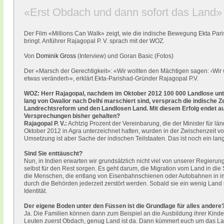
«Erst Obdach und dann sofort das Land»
Der Film «Millions Can Walk» zeigt, wie die indische Bewegung Ekta Par
bringt. Anführer Rajagopal P. V. sprach mit der WOZ.
Von
Dominik Gross
(Interview) und Goran Basic (Fotos)
Der «Marsch der Gerechtigkeit»: «Wir wollten den Mächtigen sagen: ‹Wi
etwas verändert›», erklärt Ekta-Parishad-Gründer Rajagopal P.V.
WOZ: Herr Rajagopal, nachdem im Oktober 2012 100 000 Landlose un
lang von Gwalior nach Delhi marschiert sind, versprach die indische 
Landrechtsreform und den Landlosen Land. Mit diesem Erfolg endet au
Versprechungen bisher gehalten?
Rajagopal P. V.:
Achtzig Prozent der Vereinbarung, die der Minister für l
Oktober 2012 in Agra unterzeichnet hatten, wurden in der Zwischenzeit vo
Umsetzung ist aber Sache der indischen Teilstaaten. Das ist noch ein lan
Sind Sie enttäuscht?
Nun, in Indien erwarten wir grundsätzlich nicht viel von unserer Regieru
selbst für den Rest sorgen. Es geht darum, die Migration vom Land in di
die Menschen, die entlang von Eisenbahnschienen oder Autobahnen in imp
durch die Behörden jederzeit zerstört werden. Sobald sie ein wenig Lan
Identität.
Der eigene Boden unter den Füssen ist die Grundlage für alles andere
Ja. Die Familien können dann zum Beispiel an die Ausbildung ihrer Kind
Leuten zuerst Obdach, genug Land ist da. Dann kümmert euch um das Landw