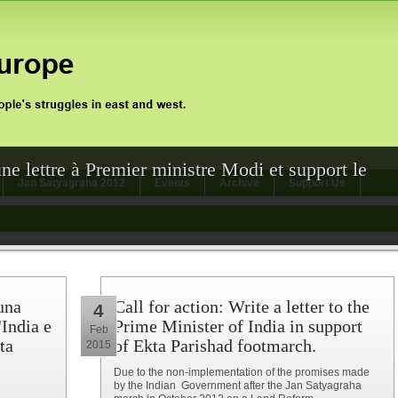
une lettre à Premier ministre Modi et support le
Jan Satyagraha 2012
Events
Archive
Support Us
una
Call for action: Write a letter to the
4
'India e
Prime Minister of India in support
Feb
ta
of Ekta Parishad footmarch.
2015
Due to the non-implementation of the promises made
by the Indian Government after the Jan Satyagraha