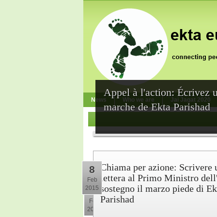
Appel à l'action: Écrivez 
News
Who we are
Jai Jagat 2020
marche de Ekta Parishad
Chiama per azione: Scrivere 
8
lettera al Primo Ministro dell
Feb
sostegno il marzo piede di Ek
2015
10
Parishad
Feb
2015