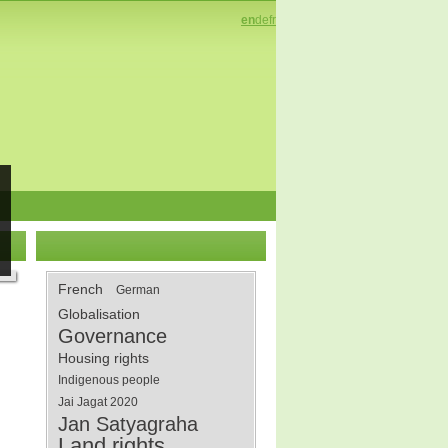
en
de
fr
French
German
Globalisation
Governance
Housing rights
Indigenous people
Jai Jagat 2020
Jan Satyagraha
Land rights