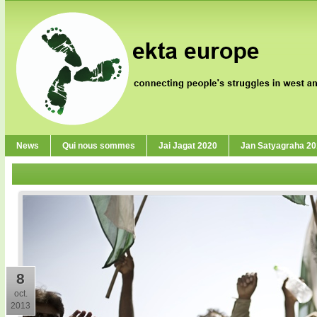
News
Qui nous sommes
Jai Jagat 2020
Jan Satyagraha 2
8
oct.
2013