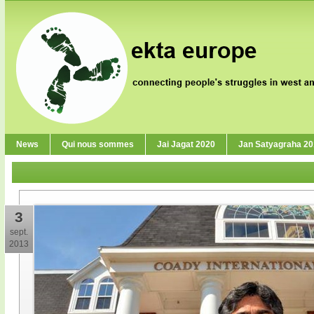
News
Qui nous sommes
Jai Jagat 2020
Jan Satyagraha 2
3
sept.
2013