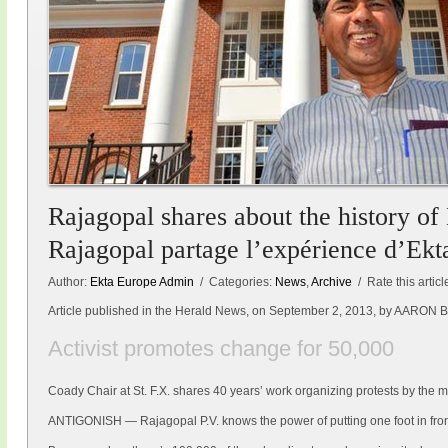
Rajagopal shares about the history of
Rajagopal partage l’expérience d’Ekt
Author:
Ekta Europe Admin
/ Categories:
News
,
Archive
/ Rate this articl
Article published in the Herald News, on September 2, 2013, by AARON B
Activist promotes change for 50,000
Coady Chair at St. F.X. shares 40 years’ work organizing protests by the 
ANTIGONISH — Rajagopal P.V. knows the power of putting one foot in front