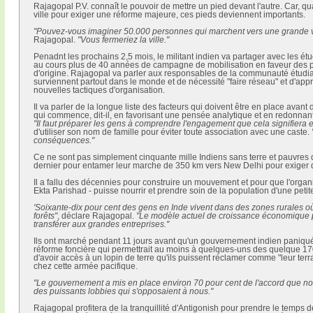
Rajagopal P.V. connaît le pouvoir de mettre un pied devant l'autre. Car, qu
ville pour exiger une réforme majeure, ces pieds deviennent importants.
"Pouvez-vous imaginer 50.000 personnes qui marchent vers une grande vill
Rajagopal.
"Vous fermeriez la ville."
Penadnt les prochains 2,5 mois, le militant indien va partager avec les étu
au cours plus de 40 années de campagne de mobilisation en faveur des 
d'origine. Rajagopal va parler aux responsables de la communauté étudi
surviennent partout dans le monde et de nécessité "faire réseau" et d'appre
nouvelles tactiques d'organisation.
Il va parler de la longue liste des facteurs qui doivent être en place avan
qui commence, dit-il, en favorisant une pensée analytique et en redonna
"Il faut préparer les gens à comprendre l'engagement que cela signifiera e
d'utiliser son nom de famille pour éviter toute association avec une caste.
conséquences."
Ce ne sont pas simplement cinquante mille Indiens sans terre et pauvres
dernier pour entamer leur marche de 350 km vers New Delhi pour exiger qu
Il a fallu des décennies pour construire un mouvement et pour que l'orga
Ekta Parishad - puisse nourrir et prendre soin de la population d'une petite
'Soixante-dix pour cent des gens en Inde vivent dans des zones rurales où l
forêts"
, déclare Rajagopal.
"Le modèle actuel de croissance économique p
transférer aux grandes entreprises."
Ils ont marché pendant 11 jours avant qu'un gouvernement indien paniqu
réforme foncière qui permettrait au moins à quelques-uns des quelque 170 
d'avoir accès à un lopin de terre qu'ils puissent réclamer comme "leur terr
chez cette armée pacifique.
"Le gouvernement a mis en place environ 70 pour cent de l'accord que no
des puissants lobbies qui s'opposaient à nous."
Rajagopal profitera de la tranquillité d'Antigonish pour prendre le temps d