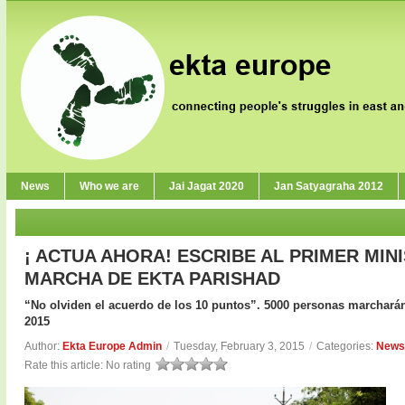
News
Who we are
Jai Jagat 2020
Jan Satyagraha 2012
¡ ACTUA AHORA! ESCRIBE AL PRIMER MIN
MARCHA DE EKTA PARISHAD
“No olviden el acuerdo de los 10 puntos”. 5000 personas marcharán 
2015
Author:
Ekta Europe Admin
/
Tuesday, February 3, 2015
/
Categories:
News
Rate this article:
No rating