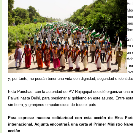
Est
Mod
mar
per
fir
Sin
en 
un 
Adq
Tie
inv
y, por tanto, no podrán tener una vida con dignidad, seguridad e identida
Ekta Parishad, con la autoridad de PV Rajagopal decidió organizar una ma
Palwal hasta Delhi, para presionar al gobierno en este asunto. Entre es
sin tierra, y granjeros empobrecidos de todo el país
Para expresar nuestra solidaridad con esta acción de Ekta Pari
internacional. Adjunta encontrará una carta al Primer Ministro Nar
acción
.