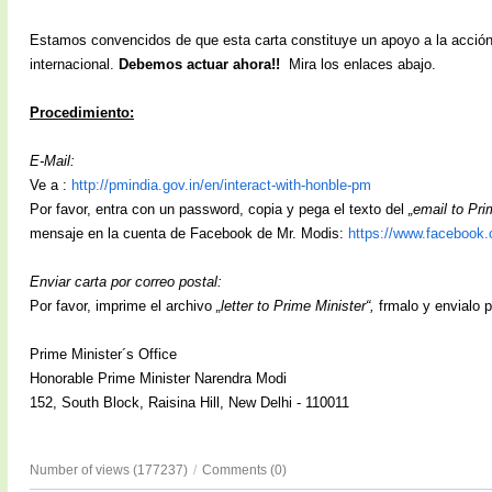
Estamos convencidos de
q
ue esta carta constituye un apoyo a la acción
internacional.
Debemos actuar ahora!!
Mira los enlaces abajo.
Procedimiento:
E-Mail:
Ve a :
http://pmindia.gov.in/en/interact-with-honble-pm
Por favor, entra con un password, copia y pega el texto del
„email to Pr
mensaje en la cuenta de Facebook de Mr. Modis:
https://www.facebook
Enviar carta por correo postal:
Por favor, imprime el archivo
„letter to Prime Minister“,
frmalo y envialo p
Prime Minister´s Office
Honorable Prime Minister Narendra Modi
152, South Block, Raisina Hill, New Delhi - 110011
Number of views (177237)
/
Comments (0)