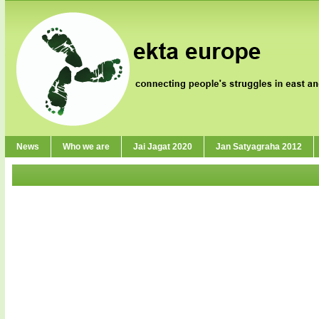
News
Who we are
Jai Jagat 2020
Jan Satyagraha 2012