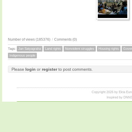
Number of views (185376)
/
Comments (0)
Tags:
Jan Satyagraha
Land rights
Nonviolent struggles
Housing rights
Gove
Indigenous people
Please
login
or
register
to post comments.
Copyright 2026 by Ekta Eur
Inspired by DNNS