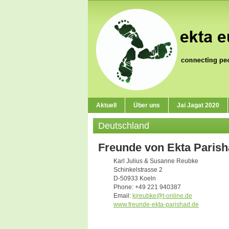
Aktuell
Über uns
Jai Jagat 2020
Deutschland
Freunde von Ekta Parish
Karl Julius & Susanne Reubke
Schinkelstrasse 2
D-50933 Koeln
Phone: +49 221 940387
Email:
kjreubke@t-online.de
www.freunde-ekta-parishad.de