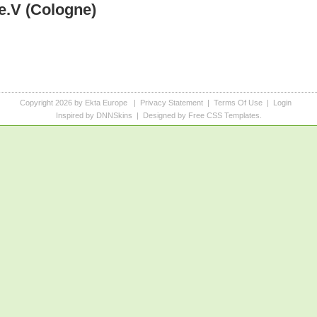
 e.V (Cologne)
Copyright 2026 by Ekta Europe
|
Privacy Statement
|
Terms Of Use
|
Login
Inspired by DNNSkins
| Designed by
Free CSS Templates
.