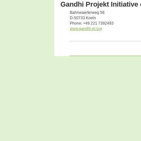
Gandhi Projekt Initiative
Bahnwaerterweg 58
D-50733 Koeln
Phone: +49 221 7392493
www.gandhi-pi.org