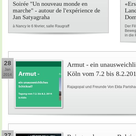
Soirée "Un nouveau monde en
«Ers
marche" - autour de l'expérience de
Land
Jan Satyagraha
Dom
à Nancy le 6 février, salle Raugraff
Der Fi
Beweg
in die P
28
Armut - ein unausweichli
Jan
Köln vom 7.2 bis 8.2.20
2014
Rajagopal und Freunde Von Ekta Parisha
27