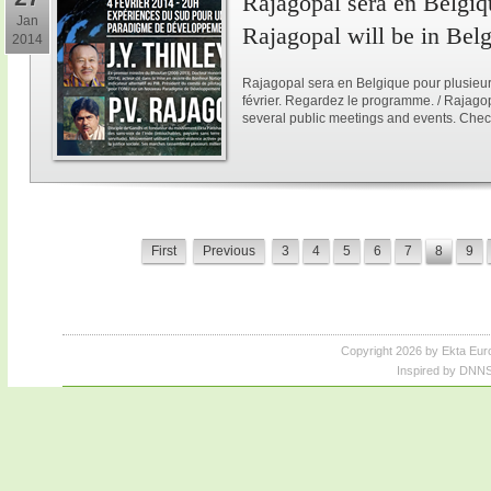
Rajagopal sera en Belgiqu
Jan
Rajagopal will be in Bel
2014
Rajagopal sera en Belgique pour plusieur
février. Regardez le programme. / Rajagop
several public meetings and events. Chec
First
Previous
3
4
5
6
7
8
9
Copyright 2026 by Ekta Eur
Inspired by DNNS