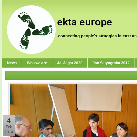
News
Who we are
Jai Jagat 2020
Jan Satyagraha 2012
4
Feb
2014