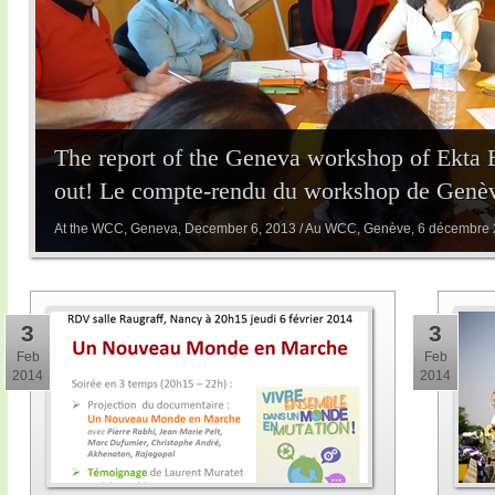
The report of the Geneva workshop of Ekta 
out! Le compte-rendu du workshop de Genève
At the WCC, Geneva, December 6, 2013 / Au WCC, Genève, 6 décembre
3
3
Feb
Feb
2014
2014