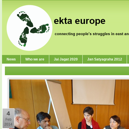
News
Who we are
Jai Jagat 2020
Jan Satyagraha 2012
4
Feb
2014