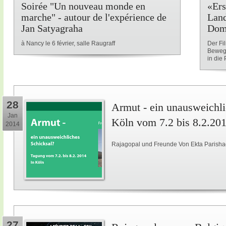
Soirée "Un nouveau monde en
«Ers
marche" - autour de l'expérience de
Land
Jan Satyagraha
Dom
à Nancy le 6 février, salle Raugraff
Der Fi
Beweg
in die P
28
Armut - ein unausweichli
Jan
Köln vom 7.2 bis 8.2.20
2014
Rajagopal und Freunde Von Ekta Parisha
27