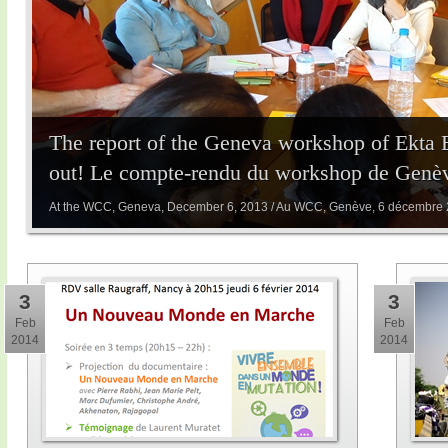
The report of the Geneva workshop of Ekta 
out! Le compte-rendu du workshop de Genève
At the WCC, Geneva, December 6, 2013 / Au WCC, Genève, 6 décembre
3
3
Feb
Feb
2014
2014