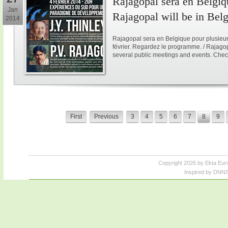
Rajagopal sera en Belgiqu
Jan
Rajagopal will be in Bel
2014
Rajagopal sera en Belgique pour plusieur
février. Regardez le programme. / Rajagop
several public meetings and events. Chec
First
Previous
3
4
5
6
7
8
9
Copyright 2026 by Ekta Eur
Inspired by DNNS