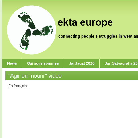
News
Qui nous sommes
Jai Jagat 2020
Jan Satyagraha 2
"Agir ou mourir" video
En français: