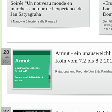
Soirée "Un nouveau monde en
«Ers
marche" - autour de l'expérience de
Land
Jan Satyagraha
Dom
à Nancy le 6 février, salle Raugraff
Der Fi
Beweg
in die P
28
Armut - ein unausweichli
Jan
Köln vom 7.2 bis 8.2.20
2014
Rajagopal und Freunde Von Ekta Parisha
27