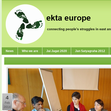
News
Who we are
Jai Jagat 2020
Jan Satyagraha 2012
4
Feb
2014