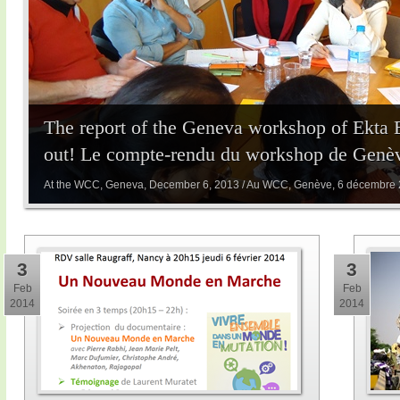
The report of the Geneva workshop of Ekta 
out! Le compte-rendu du workshop de Genève
At the WCC, Geneva, December 6, 2013 / Au WCC, Genève, 6 décembre
3
3
Feb
Feb
2014
2014