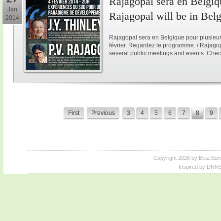
Rajagopal sera en Belgiqu
Jan
Rajagopal will be in Bel
2014
Rajagopal sera en Belgique pour plusieur
février. Regardez le programme. / Rajagop
several public meetings and events. Chec
First
Previous
3
4
5
6
7
8
9
Copyright 2026 by Ekta Eur
Inspired by DNNS