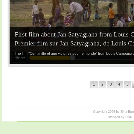
First film about Jan Satyagraha from Louis 
Premier film sur Jan Satyagraha, de Louis C
The film "Cent mille et une victoires pour le monde" from Louis Campana an
et une ...
1
2
3
4
5
Copyright 2026 by Ekta Eur
Inspired by DNNS