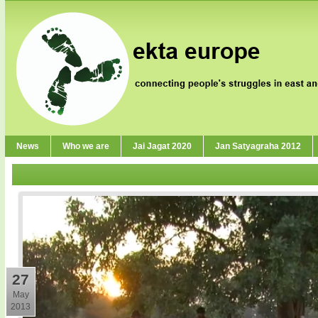
News
Who we are
Jai Jagat 2020
Jan Satyagraha 2012
27
May
2013