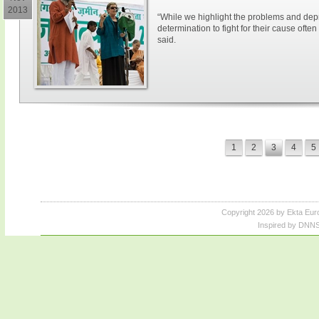
2013
“While we highlight the problems and depr
determination to fight for their cause often
said.
1
2
3
4
5
Copyright 2026 by Ekta Eur
Inspired by DNNS