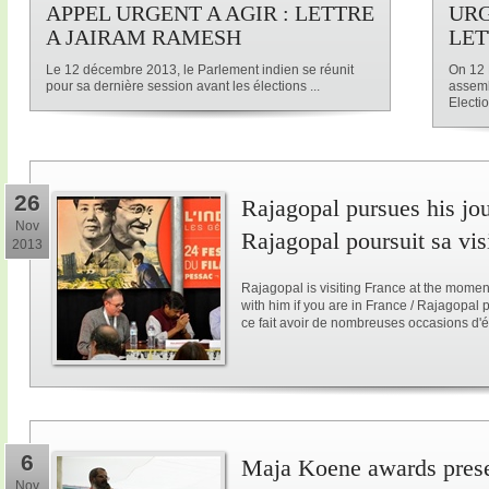
APPEL URGENT A AGIR : LETTRE
URG
A JAIRAM RAMESH
LET
Le 12 décembre 2013, le Parlement indien se réunit
On 12 
pour sa dernière session avant les élections ...
assemb
Electio
26
Rajagopal pursues his jo
Nov
Rajagopal poursuit sa vis
2013
Rajagopal is visiting France at the mome
with him if you are in France / Rajagopal
ce fait avoir de nombreuses occasions d'é
6
Maja Koene awards prese
Nov