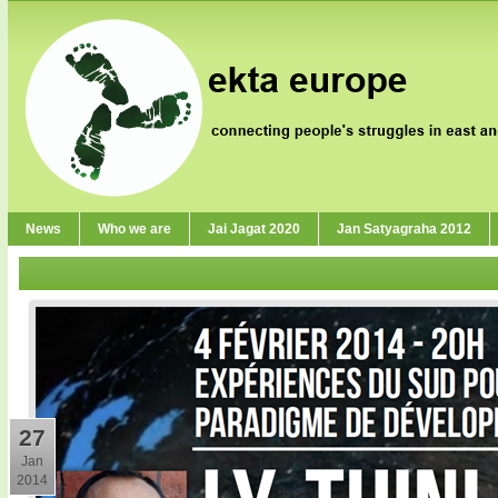
News
Who we are
Jai Jagat 2020
Jan Satyagraha 2012
27
Jan
2014