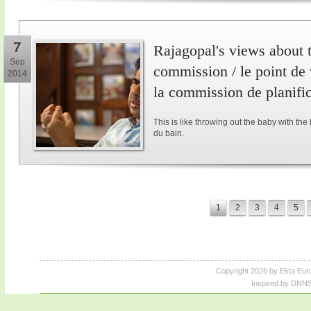
7
Rajagopal's views about 
Sep
commission / le point de
2014
la commission de planifi
This is like throwing out the baby with the
du bain.
1
2
3
4
5
Copyright 2026 by Ekta Eur
Inspired by DNNS