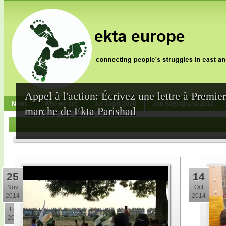
Appel à l'action: Écrivez une lettre à Premie
News
Who we are
Jai Jagat 2020
Jan Satyagraha 2012
marche de Ekta Parishad
25
14
Nov
Oct
2014
2014
10
Feb
2015