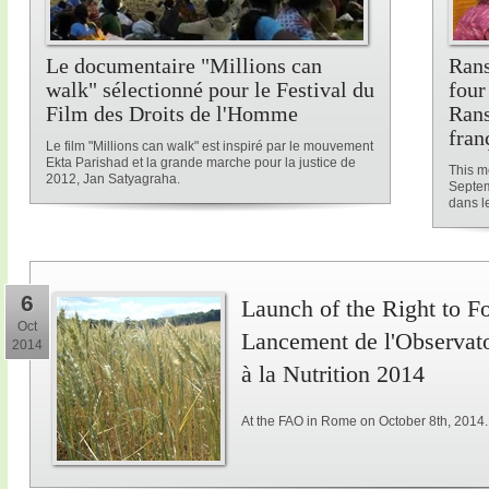
Le documentaire "Millions can
Rans
walk" sélectionné pour le Festival du
four
Film des Droits de l'Homme
Rans
fran
Le film "Millions can walk" est inspiré par le mouvement
Ekta Parishad et la grande marche pour la justice de
This me
2012, Jan Satyagraha.
Septem
dans le
6
Launch of the Right to F
Oct
Lancement de l'Observatoi
2014
à la Nutrition 2014
At the FAO in Rome on October 8th, 2014.