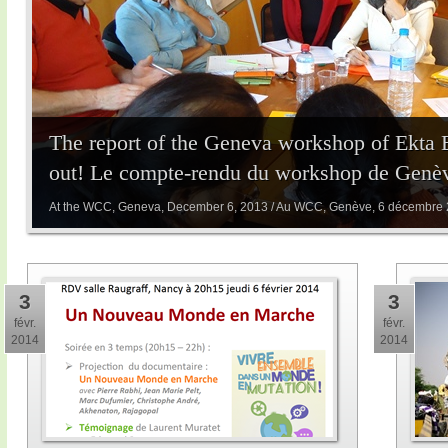
The report of the Geneva workshop of Ekta 
out! Le compte-rendu du workshop de Genève
At the WCC, Geneva, December 6, 2013 / Au WCC, Genève, 6 décembre
3
3
févr.
févr.
2014
2014