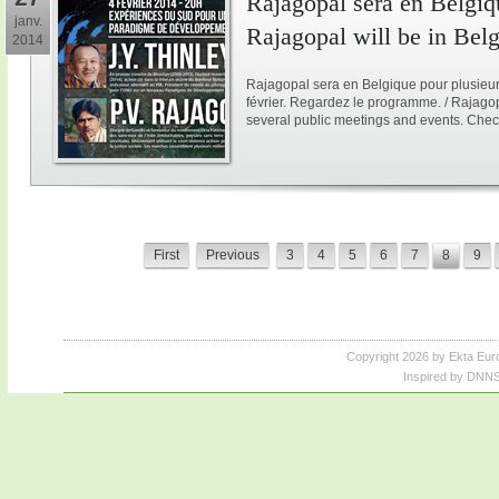
Rajagopal sera en Belgiqu
janv.
Rajagopal will be in Bel
2014
Rajagopal sera en Belgique pour plusieur
février. Regardez le programme. / Rajagop
several public meetings and events. Chec
First
Previous
3
4
5
6
7
8
9
Copyright 2026 by Ekta Eur
Inspired by DNNS