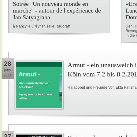
Soirée "Un nouveau monde en
«Ers
marche" - autour de l'expérience de
Land
Jan Satyagraha
Dom
à Nancy le 6 février, salle Raugraff
Der Fi
Beweg
in die P
28
Armut - ein unausweichli
janv.
Köln vom 7.2 bis 8.2.20
2014
Rajagopal und Freunde Von Ekta Parisha
27