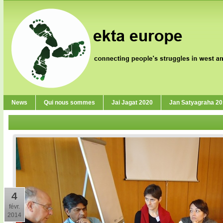
News
Qui nous sommes
Jai Jagat 2020
Jan Satyagraha 2
4
févr.
2014