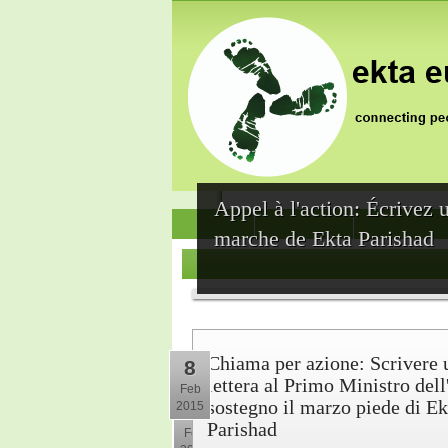
Appel à l'action: Écrivez 
News
Who we are
Jai Jagat 202
marche de Ekta Parishad
Chiama per azione: Scrivere 
8
lettera al Primo Ministro dell
Feb
sostegno il marzo piede di Ek
2015
10
Parishad
Feb