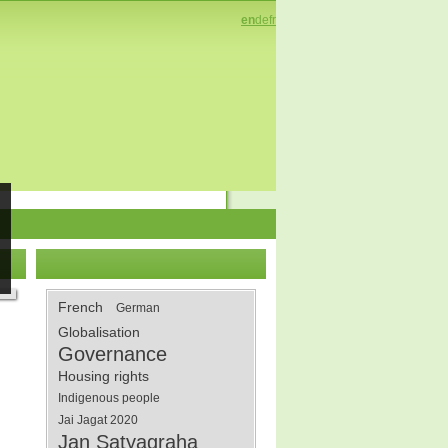
en
de
fr
French
German
Globalisation
Governance
Housing rights
Indigenous people
Jai Jagat 2020
Jan Satyagraha