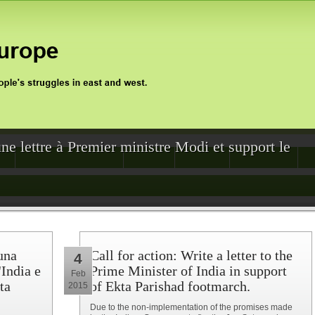
une lettre à Premier ministre Modi et support le
0
Jan Satyagraha 2012
Events
Archive
Support Us
una
Call for action: Write a letter to the
4
'India e
Prime Minister of India in support
Feb
ta
of Ekta Parishad footmarch.
2015
Due to the non-implementation of the promises made