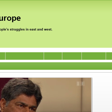
0
Jan Satyagraha 2012
Events
Archive
Support Us