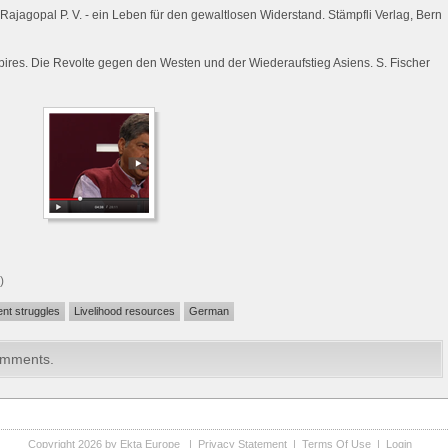
ajagopal P. V. - ein Leben für den gewaltlosen Widerstand. Stämpfli Verlag, Bern
ires. Die Revolte gegen den Westen und der Wiederaufstieg Asiens. S. Fischer
)
ent struggles
Livelihood resources
German
omments.
Copyright 2026 by Ekta Europe
|
Privacy Statement
|
Terms Of Use
|
Login