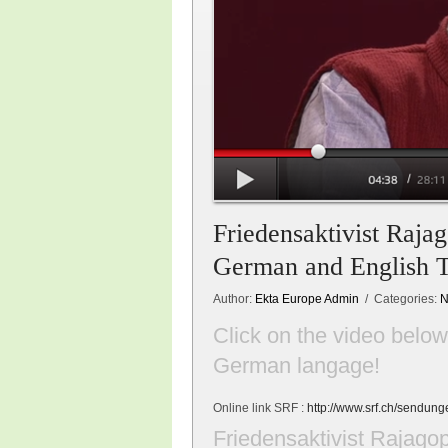
Friedensaktivist Rajago
German and English T
Author:
Ekta Europe Admin
/ Categories:
N
Click on the video belo
German langage!
Online link SRF :
http://www.srf.ch/sendungen
Friedensaktivist Rajagopa