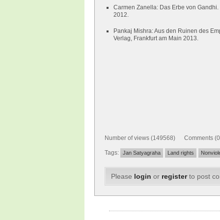
Carmen Zanella: Das Erbe von Gandhi. R
2012.
Pankaj Mishra: Aus den Ruinen des Emp
Verlag, Frankfurt am Main 2013.
Number of views (149568) Comments (0
Tags:
Jan Satyagraha
Land rights
Nonviol
Please
login
or
register
to post c