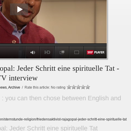
pal: Jeder Schritt eine spirituelle Tat -
V interview
ews
,
Archive
/ Rate this article:
No rating
w : you can then chose between English and
/sternstunde-religion/friedensaktivist-rajagopal-jeder-schritt-eine-spirituelle-tat
l: Jeder Schritt eine spirituelle Tat