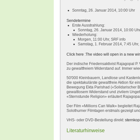
Sonntag, 26. Januar 2014, 10:00 Uhr
Sendetermine
Erste Ausstrahlung:
Sonntag, 26. Januar 2014, 10:00 Uh
Wiederholung:
Morgen, 11:00 Uhr, SRF info
Samstag, 1. Februar 2014, 7:45 Uhr,
Click here :The video will open in a new win
Der indische Friedensaktivist Rajagopal P.
zu gewaltfreiem Widerstand auf. Immer wied
50'000 Kleinbauern, Landlose und Kastenl
die spektakulärste gewaltfreie Aktion für e
Bewegung Ekta Parishad («Solidarischer Bu
gewaltlosem Widerstand und zivilem Ungeho
«Sternstunde Religion» erläutert Rajagopal s
Der Film «Millions Can Walk» begleitet Raj
Solothurner Filmtagen erstmals gezeigt un
VHS- oder DVD-Bestellung direkt:
sternkop
Literaturhinweise