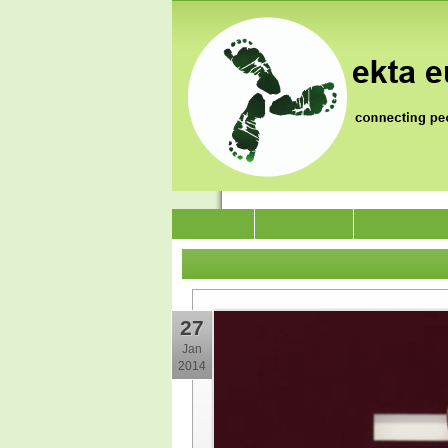
News
Who we are
Jai Jagat 202
27
Jan
2014