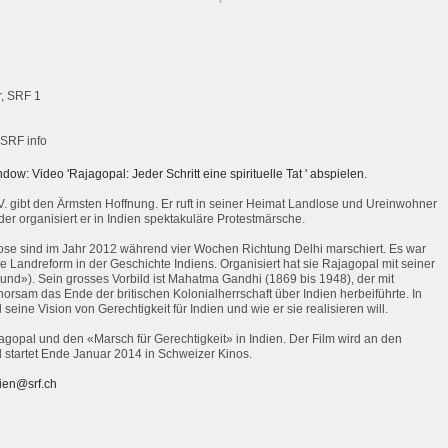
r, SRF 1
 SRF info
dow: Video 'Rajagopal: Jeder Schritt eine spirituelle Tat ' abspielen.
 V. gibt den Ärmsten Hoffnung. Er ruft in seiner Heimat Landlose und Ureinwohner
er organisiert er in Indien spektakuläre Protestmärsche.
ose sind im Jahr 2012 während vier Wochen Richtung Delhi marschiert. Es war
ine Landreform in der Geschichte Indiens. Organisiert hat sie Rajagopal mit seiner
nd»). Sein grosses Vorbild ist Mahatma Gandhi (1869 bis 1948), der mit
rsam das Ende der britischen Kolonialherrschaft über Indien herbeiführte. In
eine Vision von Gerechtigkeit für Indien und wie er sie realisieren will.
agopal und den «Marsch für Gerechtigkeit» in Indien. Der Film wird an den
d startet Ende Januar 2014 in Schweizer Kinos.
ien@srf.ch