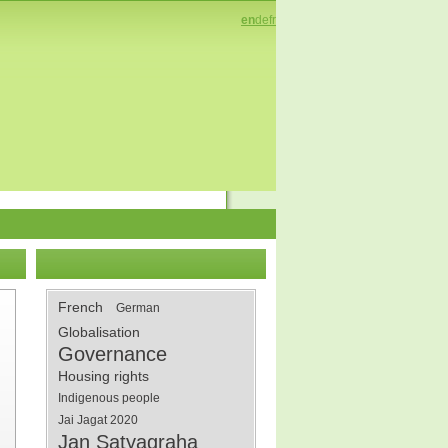
en
de
fr
French
German
Globalisation
Governance
Housing rights
Indigenous people
Jai Jagat 2020
Jan Satyagraha