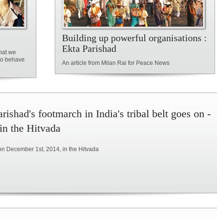
Building up powerful organisations :
Ekta Parishad
hat we
 to behave
An article from Milan Rai for Peace News
.
rishad's footmarch in India's tribal belt goes on -
 in the Hitvada
on December 1st, 2014, in the Hitvada