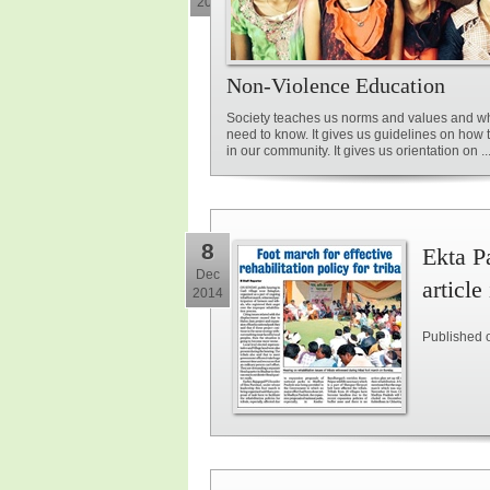
2015
Non-Violence Education
Society teaches us norms and values and w
need to know. It gives us guidelines on how
in our community. It gives us orientation on ..
8
Ekta Pa
Dec
article
2014
Published 