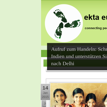
Aufruf zum Handeln: Schr
News
Who we are
Jai Jagat 202
Indien und unterstützen 
nach Delhi
14
Jan
2015
30
Jan