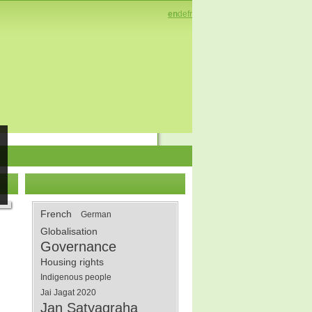
en
de
fr
French
German
Globalisation
Governance
Housing rights
Indigenous people
Jai Jagat 2020
Jan Satyagraha